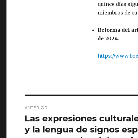
quince días sigu
miembros de cua
Reforma del art
de 2024.
https://www.boe
Navegación
ANTERIOR
de
Las expresiones culturale
Entrada
anterior:
entradas
y la lengua de signos es