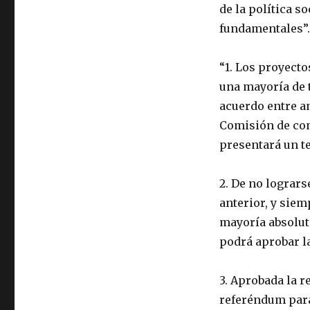
de la política so
fundamentales”. 
“1. Los proyect
una mayoría de t
acuerdo entre a
Comisión de com
presentará un te
2. De no lograr
anterior, y siem
mayoría absoluta
podrá aprobar l
3. Aprobada la r
referéndum para 