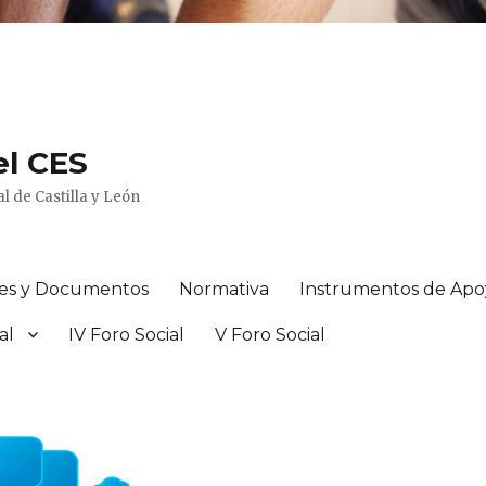
el CES
l de Castilla y León
es y Documentos
Normativa
Instrumentos de Ap
al
IV Foro Social
V Foro Social