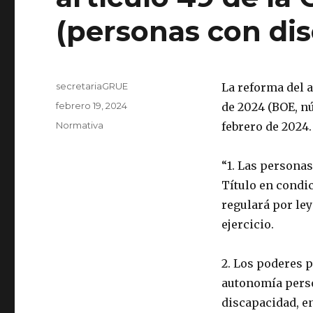
(personas con di
Autor
secretariaGRUE
La reforma del a
Publicado
febrero 19, 2024
de 2024 (BOE, nú
el
Categorías
Normativa
febrero de 2024.
“1. Las persona
Título en condic
regulará por ley
ejercicio.
2. Los poderes p
autonomía perso
discapacidad, e