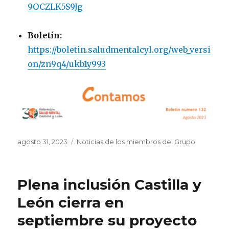
9OCZLK5S9Jg
Boletín:
https://boletin.saludmentalcyl.org/web_versi
on/zn9q4/ukb1y993
Publicado
Categorías
agosto 31, 2023
Noticias de los miembros del Grupo
el
Plena inclusión Castilla y
León cierra en
septiembre su proyecto