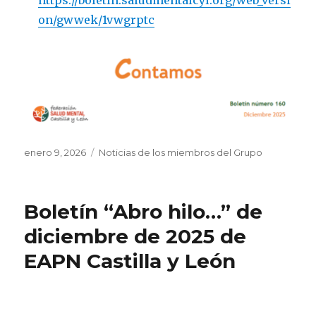
https://boletin.saludmentalcyl.org/web_versi
on/gwwek/1vwgrptc
Publicado
Categorías
enero 9, 2026
Noticias de los miembros del Grupo
el
Boletín “Abro hilo…” de
diciembre de 2025 de
EAPN Castilla y León