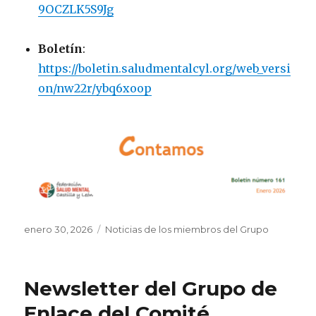
9OCZLK5S9Jg
Boletín
:
https://boletin.saludmentalcyl.org/web_versi
on/nw22r/ybq6xoop
Publicado
Categorías
enero 30, 2026
Noticias de los miembros del Grupo
el
Newsletter del Grupo de
Enlace del Comité