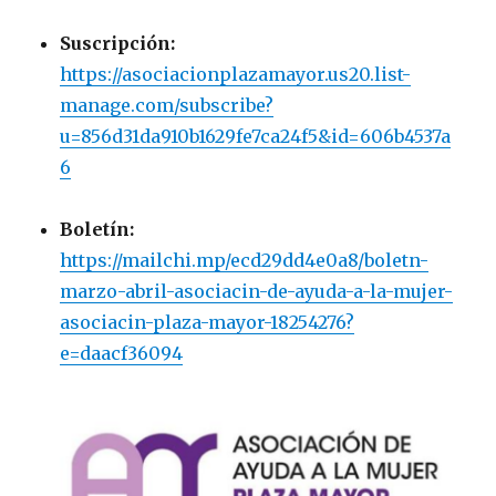
Suscripción:
https://asociacionplazamayor.us20.list-
manage.com/subscribe?
u=856d31da910b1629fe7ca24f5&id=606b4537a
6
Boletín:
https://mailchi.mp/ecd29dd4e0a8/boletn-
marzo-abril-asociacin-de-ayuda-a-la-mujer-
asociacin-plaza-mayor-18254276?
e=daacf36094