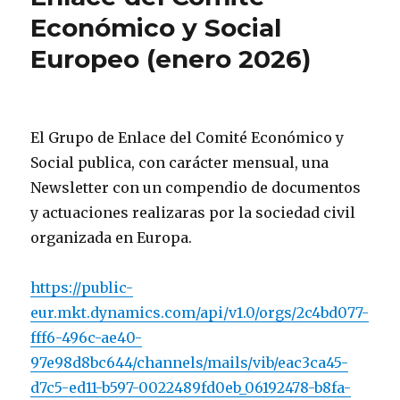
Económico y Social
Europeo (enero 2026)
El Grupo de Enlace del Comité Económico y
Social publica, con carácter mensual, una
Newsletter con un compendio de documentos
y actuaciones realizaras por la sociedad civil
organizada en Europa.
https://public-
eur.mkt.dynamics.com/api/v1.0/orgs/2c4bd077-
fff6-496c-ae40-
97e98d8bc644/channels/mails/vib/eac3ca45-
d7c5-ed11-b597-0022489fd0eb_06192478-b8fa-