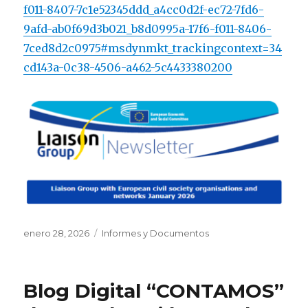
f011-8407-7c1e52345ddd_a4cc0d2f-ec72-7fd6-
9afd-ab0f69d3b021_b8d0995a-17f6-f011-8406-
7ced8d2c0975#msdynmkt_trackingcontext=34
cd143a-0c38-4506-a462-5c4433380200
Publicado
Categorías
enero 28, 2026
Informes y Documentos
el
Blog Digital “CONTAMOS”