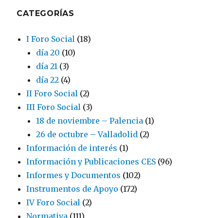
CATEGORÍAS
I Foro Social
(18)
día 20
(10)
día 21
(3)
día 22
(4)
II Foro Social
(2)
III Foro Social
(3)
18 de noviembre – Palencia
(1)
26 de octubre – Valladolid
(2)
Información de interés
(1)
Información y Publicaciones CES
(96)
Informes y Documentos
(102)
Instrumentos de Apoyo
(172)
IV Foro Social
(2)
Normativa
(111)