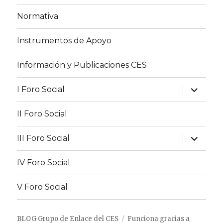
Normativa
Instrumentos de Apoyo
Información y Publicaciones CES
expande
I Foro Social
el
menú
inferior
II Foro Social
expande
III Foro Social
el
menú
inferior
IV Foro Social
V Foro Social
BLOG Grupo de Enlace del CES
Funciona gracias a