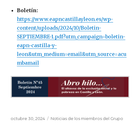
Boletín:
https://www.eapncastillayleon.es/wp-
content/uploads/2024/10/Boletin-
SEPTIEMBRE-1.pdf?utm_campaign=boletin-
eapn-castilla-y-
leon&utm_medium=email&utm_source=acu
mbamail
Publicado
Categorías
octubre 30, 2024
Noticias de los miembros del Grupo
el