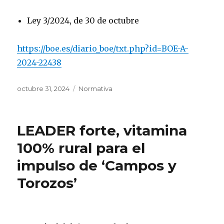
Ley 3/2024, de 30 de octubre
https://boe.es/diario_boe/txt.php?id=BOE-A-
2024-22438
Publicado
Categorías
octubre 31, 2024
Normativa
el
LEADER forte, vitamina
100% rural para el
impulso de ‘Campos y
Torozos’