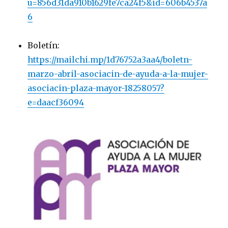
u=856d31da910b1629fe7ca24f5&id=606b4537a
6
Boletín:
https://mailchi.mp/1d76752a3aa4/boletn-
marzo-abril-asociacin-de-ayuda-a-la-mujer-
asociacin-plaza-mayor-18258057?
e=daacf36094