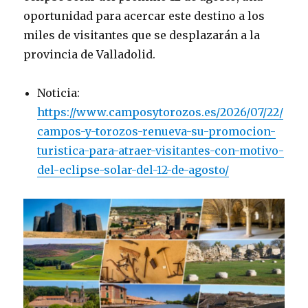
oportunidad para acercar este destino a los
miles de visitantes que se desplazarán a la
provincia de Valladolid.
Noticia:
https://www.camposytorozos.es/2026/07/22/
campos-y-torozos-renueva-su-promocion-
turistica-para-atraer-visitantes-con-motivo-
del-eclipse-solar-del-12-de-agosto/