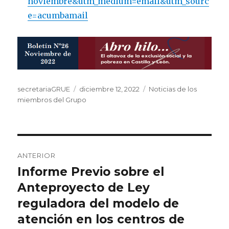
noviembre&utm_medium=email&utm_sourc
e=acumbamail
Autor
Publicado
Categorías
secretariaGRUE
diciembre 12, 2022
Noticias de los
el
miembros del Grupo
Navegación
ANTERIOR
de
Informe Previo sobre el
Entrada
anterior:
Anteproyecto de Ley
entradas
reguladora del modelo de
atención en los centros de