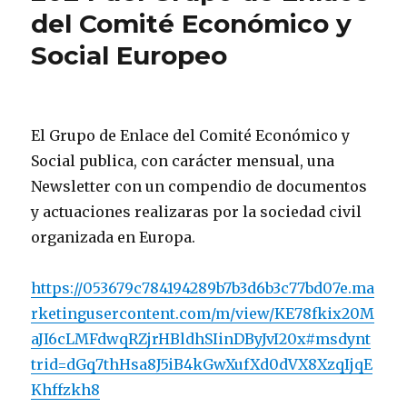
del Comité Económico y
Social Europeo
El Grupo de Enlace del Comité Económico y
Social publica, con carácter mensual, una
Newsletter con un compendio de documentos
y actuaciones realizaras por la sociedad civil
organizada en Europa.
https://053679c784194289b7b3d6b3c77bd07e.ma
rketingusercontent.com/m/view/KE78fkix20M
aJI6cLMFdwqRZjrHBldhSIinDByJvI20x#msdynt
trid=dGq7thHsa8J5iB4kGwXufXd0dVX8XzqIjqE
Khffzkh8