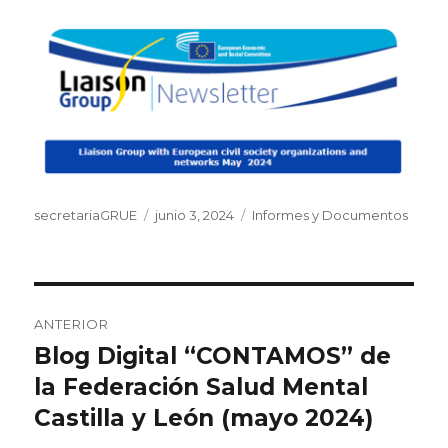
Autor
Publicado
Categorías
secretariaGRUE
junio 3, 2024
Informes y Documentos
el
Navegación
ANTERIOR
de
Blog Digital “CONTAMOS” de
Entrada
anterior:
la Federación Salud Mental
entradas
Castilla y León (mayo 2024)