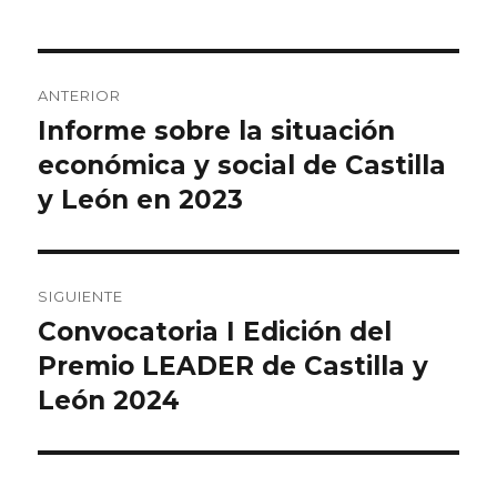
Navegación
ANTERIOR
de
Informe sobre la situación
Entrada
anterior:
económica y social de Castilla
entradas
y León en 2023
SIGUIENTE
Convocatoria I Edición del
Entrada
siguiente:
Premio LEADER de Castilla y
León 2024