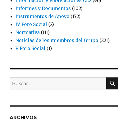
Información y Publicaciones CES
(96)
Informes y Documentos
(102)
Instrumentos de Apoyo
(172)
IV Foro Social
(2)
Normativa
(111)
Noticias de los miembros del Grupo
(221)
V Foro Social
(1)
BU
Buscar
por:
ARCHIVOS