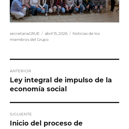
Autor
Publicado
Categorías
secretariaGRUE
abril 15, 2026
Noticias de los
el
miembros del Grupo
Navegación
ANTERIOR
de
Ley integral de impulso de la
Entrada
anterior:
economía social
entradas
SIGUIENTE
Inicio del proceso de
Entrada