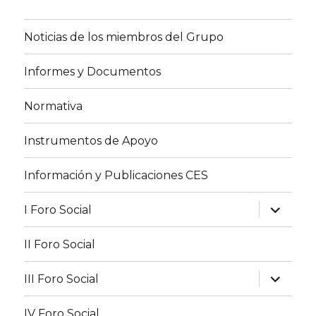
Noticias de los miembros del Grupo
Informes y Documentos
Normativa
Instrumentos de Apoyo
Información y Publicaciones CES
expande
I Foro Social
el
menú
inferior
II Foro Social
expande
III Foro Social
el
menú
inferior
IV Foro Social