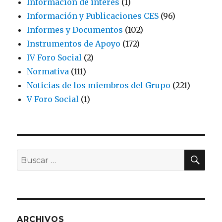
Información de interés
(1)
Información y Publicaciones CES
(96)
Informes y Documentos
(102)
Instrumentos de Apoyo
(172)
IV Foro Social
(2)
Normativa
(111)
Noticias de los miembros del Grupo
(221)
V Foro Social
(1)
BU
Buscar
por:
ARCHIVOS