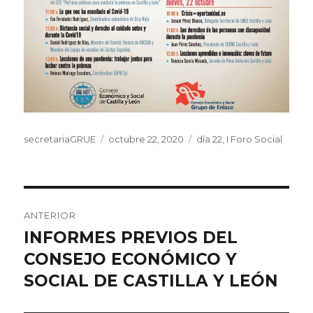
Autor
Publicado
Categorías
secretariaGRUE
octubre 22, 2020
día 22
,
I Foro Social
el
Navegación
ANTERIOR
de
INFORMES PREVIOS DEL
Entrada
anterior:
CONSEJO ECONÓMICO Y
entradas
SOCIAL DE CASTILLA Y LEÓN