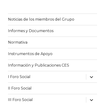
Noticias de los miembros del Grupo
Informes y Documentos
Normativa
Instrumentos de Apoyo
Información y Publicaciones CES
expande
I Foro Social
el
menú
inferior
II Foro Social
expande
III Foro Social
el