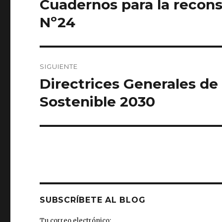
Cuadernos para la recons
Entrada
anterior:
entradas
Nº24
SIGUIENTE
Directrices Generales de 
Entrada
siguiente:
Sostenible 2030
SUBSCRÍBETE AL BLOG
Tu correo electrónico: