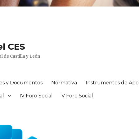
el CES
l de Castilla y León
es y Documentos
Normativa
Instrumentos de Ap
al
IV Foro Social
V Foro Social