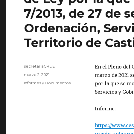
7/2013, de 27 de 
Ordenación, Servi
Territorio de Cast
Autor
secretariaGRUE
En el Pleno del 
Publicado
marzo 2, 2021
marzo de 2021 s
el
Categorías
Informes y Documentos
por la que se mo
Servicios y Gobi
Informe:
https://www.ces
previo-anteproy