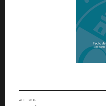
Navegación
ANTERIOR
de