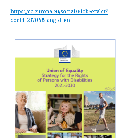
https://ec.europa.eu/social/BlobServlet?
docId=23706&langId=en