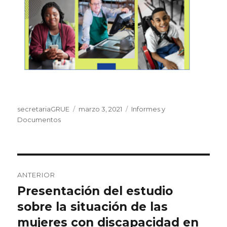
Autor
Publicado
Categorías
secretariaGRUE
marzo 3, 2021
Informes y
el
Documentos
Navegación
ANTERIOR
de
Presentación del estudio
Entrada
anterior:
sobre la situación de las
entradas
mujeres con discapacidad en