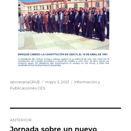
Autor
Publicado
Categorías
secretariaGRUE
mayo 3, 2021
Información y
el
Publicaciones CES
Navegación
ANTERIOR
de
Jornada sobre un nuevo
Entrada